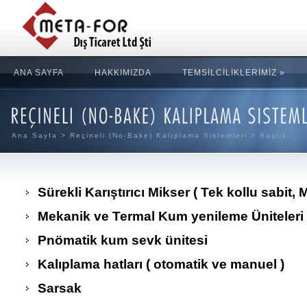
ANA SAYFA
HAKKIMIZDA
TEMSİLCİLİKLERİMİZ
»
Ana Sayfa
>
Reçineli (No-Bake) Kalıplama Sistemleri
> Başlık
Sürekli Karıştırıcı Mikser ( Tek kollu sabit, 
Mekanik ve Termal Kum yenileme Üniteleri
Pnömatik kum sevk ünitesi
Kalıplama hatları ( otomatik ve manuel )
Sarsak