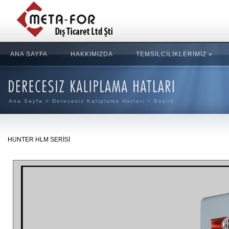
ANA SAYFA
HAKKIMIZDA
TEMSİLCİLİKLERİMİZ
»
Ana Sayfa
>
Derecesiz Kalıplama Hatları
> Başlık
HUNTER HLM SERİSİ